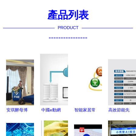
產品列表
PRODUCT
----------------
安琪酵母博
中國e動網
智能家居常
高效節能先
鰲亮劍
技術驅動行
見的幾個誤
鋒 杰達即
AnPro酵母
業變革的創
區 技術服
熱式開水機